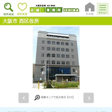
大阪市 西区役所
前
次
画像タップで拡大表示【
1
/1】