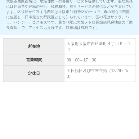
大阪市西区役所は、地域住民への各種サービスを提供しています。主な業務
には住民票や戸籍の発行、税務相談、福祉サービスの提供などが含まれてい
ます。区役所が位置する西区は大阪市24行政区の一つで、市の都心中西部
に位置し、日本最古の行政区として知られています。区の花はサクラ、バ
ラ、パンジー、コスモスです。最寄り駅は大阪メトロ長堀鶴見緑地線の「西
長堀駅」で、アクセスも良好です。駐車場は有料です。
大阪府大阪市西区新町４丁目５－１
所在地
４
営業時間
09：00～17：30
土日祝日及び年末年始（12/29～1/
定休日
3）