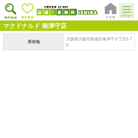
マクドナルド 南津守店
大阪府大阪市西成区南津守６丁目1-7
所在地
0