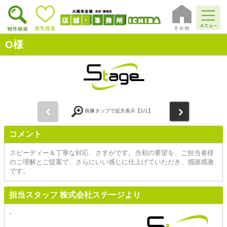
O様
前
次
画像タップで拡大表示【
1
/1】
コメント
スピーディー＆丁寧な対応、さすがです。当初の要望を、ご担当者様
のご理解とご提案で、さらにいい感じに仕上げていただき、感謝感激
です。
担当スタッフ 株式会社ステージより
-