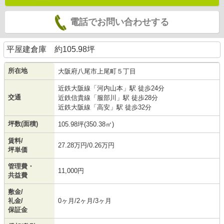
電話でお問い合わせする
平屋建倉庫 約105.98坪
所在地
大阪府
八尾市
上尾町
５丁目
近鉄大阪線
「
河内山本
」駅 徒歩24分
交通
近鉄信貴線
「
服部川
」駅 徒歩28分
近鉄大阪線
「
高安
」駅 徒歩32分
坪数(面積)
105.98坪(350.38㎡)
賃料/
27.28万円/0.26万円
坪単価
管理費・
11,000円
共益費
敷金/
礼金/
0ヶ月/2ヶ月/3ヶ月
保証金