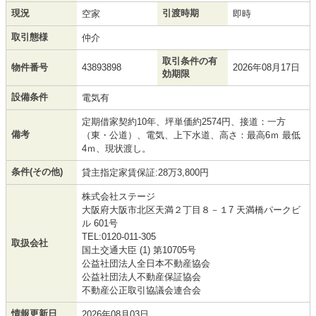
現況
引渡時期
空家
即時
取引態様
仲介
取引条件の有
物件番号
43893898
2026年08月17日
効期限
設備条件
電気有
定期借家契約10年、坪単価約2574円、接道：一方
備考
（東・公道）、電気、上下水道、高さ：最高6ｍ 最低
4ｍ、現状渡し。
条件(その他)
貸主指定家賃保証:28万3,800円
株式会社ステージ
大阪府大阪市北区天満２丁目８－１7 天満橋パークビ
ル 601号
TEL:0120-011-305
取扱会社
国土交通大臣 (1) 第10705号
公益社団法人全日本不動産協会
公益社団法人不動産保証協会
不動産公正取引協議会連合会
情報更新日
2026年08月03日