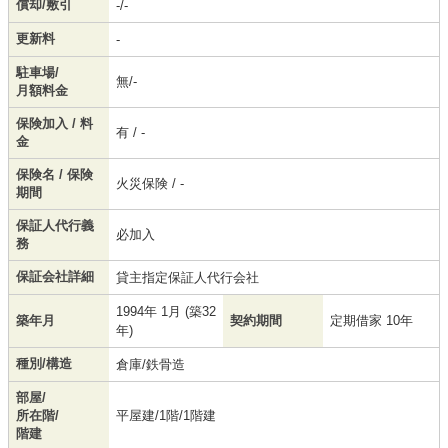
償却/敷引
-/-
更新料
-
駐車場/
無/-
月額料金
保険加入 / 料
有 / -
金
保険名 / 保険
火災保険 / -
期間
保証人代行義
必加入
務
保証会社詳細
貸主指定保証人代行会社
1994年 1月 (築32
築年月
契約期間
定期借家 10年
年)
種別/構造
倉庫/鉄骨造
部屋/
所在階/
平屋建/1階/1階建
階建