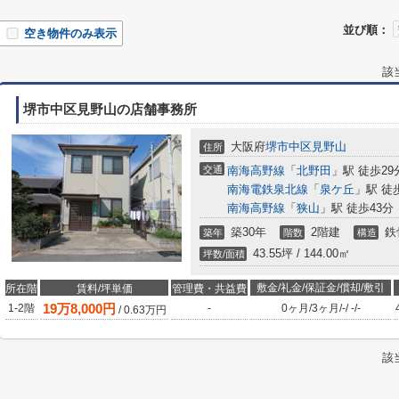
並び順：
空き物件のみ表示
該
堺市中区見野山の店舗事務所
大阪府
堺市中区
見野山
住所
交通
南海高野線
「
北野田
」駅 徒歩29
南海電鉄泉北線
「
泉ケ丘
」駅 徒
南海高野線
「
狭山
」駅 徒歩43分
築30年
2階建
鉄
築年
階数
構造
43.55坪 / 144.00㎡
坪数/面積
敷金/礼金/保証金/償却/敷引
所在階
賃料/坪単価
管理費・共益費
19
万
8,000
円
1-2階
-
0ヶ月
/
3ヶ月
/
-
/
-
/
-
/
0.63
万円
該