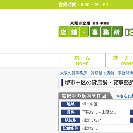
営業時間：9:30～19：00
大阪の貸事務所・貸店舗は店舗・事務所
堺市中区の貸店舗・貸事務
≫さらに
地域
堺市中区
賃料
下限なし～上限なし
駅徒歩
指定しない
設備条件
指定なし