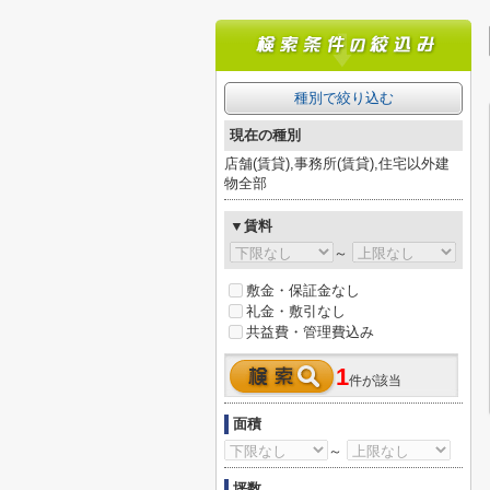
種別で絞り込む
現在の種別
店舗(賃貸),事務所(賃貸),住宅以外建
物全部
▼賃料
～
敷金・保証金なし
礼金・敷引なし
共益費・管理費込み
1
件が該当
面積
～
坪数