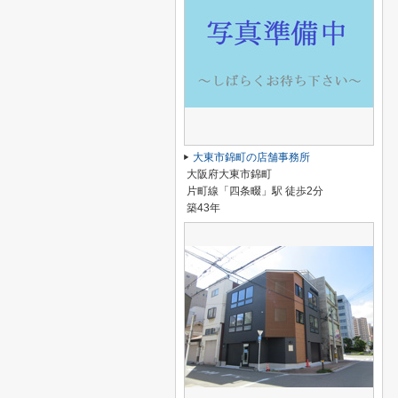
大東市錦町の店舗事務所
大阪府大東市錦町
片町線「四条畷」駅 徒歩2分
築43年