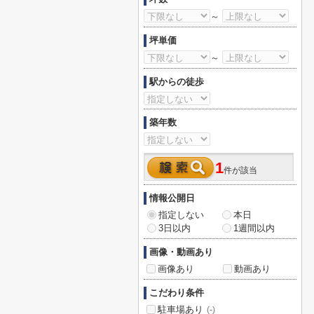
～
坪単価
～
駅からの徒歩
築年数
1
件が該当
情報公開日
指定しない
本日
3日以内
1週間以内
画像・動画あり
画像あり
動画あり
こだわり条件
駐車場あり
(-)