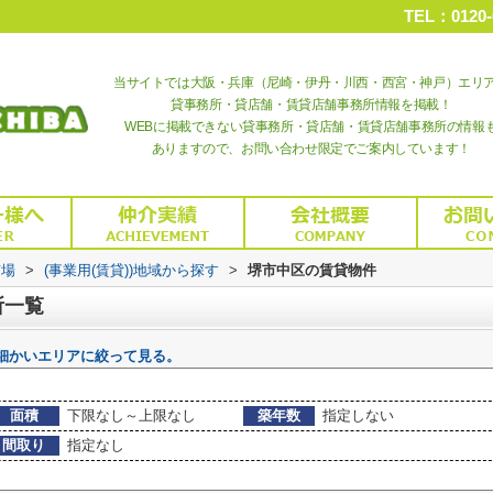
TEL：0120-
当サイトでは大阪・兵庫（尼崎・伊丹・川西・西宮・神戸）エリ
貸事務所・貸店舗・賃貸店舗事務所情報を掲載！
WEBに掲載できない貸事務所・貸店舗・賃貸店舗事務所の情報
ありますので、お問い合わせ限定でご案内しています！
市場
>
(事業用(賃貸))地域から探す
>
堺市中区の賃貸物件
所一覧
細かいエリアに絞って見る。
面積
下限なし～上限なし
築年数
指定しない
間取り
指定なし