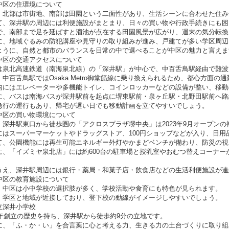
中区の住環境について
、北部は市街地、南部は田園という二面性があり、生活シーンに合わせた住み
て、深井駅の周辺には利便施設がまとまり、日々の買い物や行政手続きにも困
で、南部まで足を延ばすと溜池が点在する田園風景が広がり、週末の気分転換
に、地域ぐるみの防犯講座や見守りの取り組みが進み、戸建てが多い学区周辺
ように、自然と都市のバランスを日常の中で選べることが中区の魅力と言えま
中区の交通アクセスについて
は泉北高速鉄道（南海泉北線）の「深井駅」が中心で、中百舌鳥駅経由で難波
、中百舌鳥駅ではOsaka Metro御堂筋線に乗り換えられるため、都心方面の
内にはエレベーターや多機能トイレ、コインロッカーなどの設備が整い、移動
に、バスは南海バスが深井駅前を起点に堺東駅前・泉ヶ丘駅・北野田駅前へ路
急行の運行もあり、帰宅が遅い日でも移動計画を立てやすいでしょう。
中区の買い物環境について
、深井駅東口から徒歩圏の「アクロスプラザ堺中央」は2023年9月オープンの
にはスーパーマーケットやドラッグストア、100円ショップなどが入り、日用
て、公園機能には再生可能エネルギー外灯やかまどベンチが備わり、防災の視
に、「イズミヤ泉北店」には約600台の駐車場と授乳室やおむつ替えコーナー
うえ、深井駅周辺には銀行・薬局・和菓子店・飲食店などの生活利便施設が連
中区の教育施設について
、中区は小中学校の選択肢が多く、学校活動や食育にも特色が見られます。
、学区と地域が近接しており、登下校の動線がイメージしやすいでしょう。
立深井小学校
72年創立の歴史を持ち、深井駅から徒歩約9分の立地です。
に、「ふ・か・い」を合言葉に心と考える力、生きる力の土台づくりに取り組