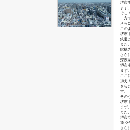
堺市
まず
そし
一方
さら
この
堺市
鉄道
また
駅構
さら
深夜
堺市
まず
ここ
加え
さら
す。
その
堺市
まず
また
堺市
18
さら