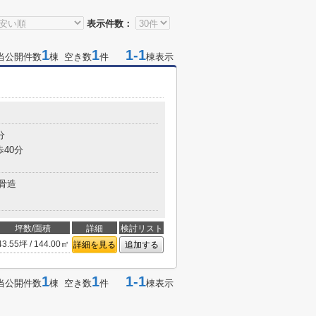
表示件数：
1
1
1-1
当公開件数
棟 空き数
件
棟表示
分
歩40分
骨造
坪数/面積
詳細
検討リスト
43.55坪 / 144.00㎡
詳細を見る
追加する
1
1
1-1
当公開件数
棟 空き数
件
棟表示