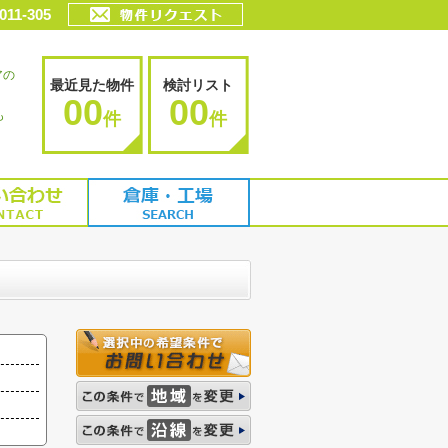
011-305
アの
最近見た物件
検討リスト
00
00
も
件
件