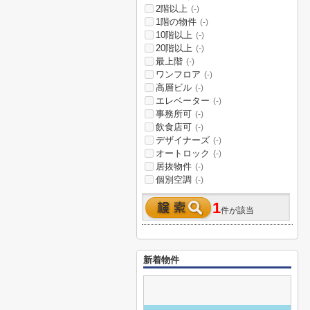
2階以上
(-)
1階の物件
(-)
10階以上
(-)
20階以上
(-)
最上階
(-)
ワンフロア
(-)
高層ビル
(-)
エレベーター
(-)
事務所可
(-)
飲食店可
(-)
デザイナーズ
(-)
オートロック
(-)
居抜物件
(-)
個別空調
(-)
1
件が該当
新着物件