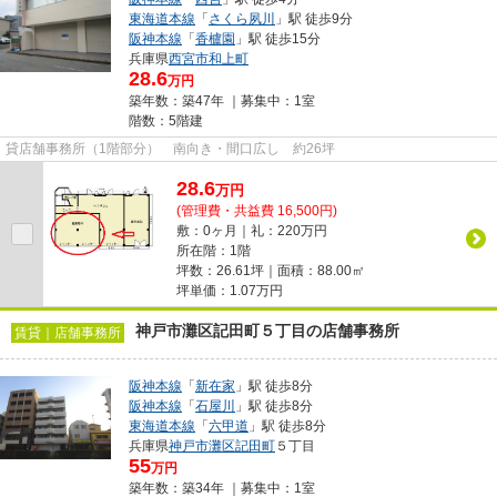
東海道本線
「
さくら夙川
」駅 徒歩9分
阪神本線
「
香櫨園
」駅 徒歩15分
兵庫県
西宮市
和上町
28.6
万円
築年数：築47年 ｜募集中：
1室
階数：5階建
貸店舗事務所（1階部分） 南向き・間口広し 約26坪
28.6
万
円
(管理費・共益費 16,500円)
敷：0ヶ月｜礼：220万円
所在階：1階
坪数：26.61坪｜面積：88.00㎡
坪単価：
1.07
万円
神戸市灘区記田町５丁目の店舗事務所
賃貸｜店舗事務所
阪神本線
「
新在家
」駅 徒歩8分
阪神本線
「
石屋川
」駅 徒歩8分
東海道本線
「
六甲道
」駅 徒歩8分
兵庫県
神戸市灘区
記田町
５丁目
55
万円
築年数：築34年 ｜募集中：
1室