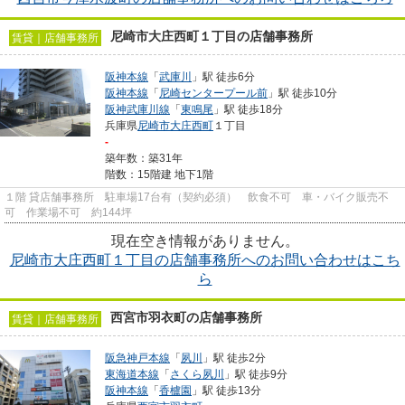
尼崎市大庄西町１丁目の店舗事務所
賃貸｜店舗事務所
阪神本線
「
武庫川
」駅 徒歩6分
阪神本線
「
尼崎センタープール前
」駅 徒歩10分
阪神武庫川線
「
東鳴尾
」駅 徒歩18分
兵庫県
尼崎市
大庄西町
１丁目
-
築年数：築31年
階数：15階建 地下1階
１階 貸店舗事務所 駐車場17台有（契約必須） 飲食不可 車・バイク販売不
可 作業場不可 約144坪
現在空き情報がありません。
尼崎市大庄西町１丁目の店舗事務所へのお問い合わせはこち
ら
西宮市羽衣町の店舗事務所
賃貸｜店舗事務所
阪急神戸本線
「
夙川
」駅 徒歩2分
東海道本線
「
さくら夙川
」駅 徒歩9分
阪神本線
「
香櫨園
」駅 徒歩13分