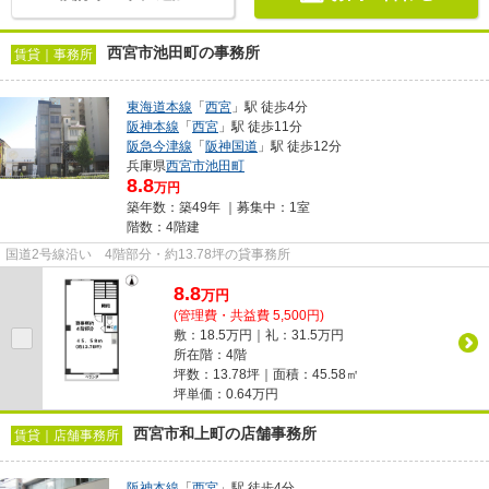
西宮市池田町の事務所
賃貸｜事務所
東海道本線
「
西宮
」駅 徒歩4分
阪神本線
「
西宮
」駅 徒歩11分
阪急今津線
「
阪神国道
」駅 徒歩12分
兵庫県
西宮市
池田町
8.8
万円
築年数：築49年 ｜募集中：
1室
階数：4階建
国道2号線沿い 4階部分・約13.78坪の貸事務所
8.8
万
円
(管理費・共益費 5,500円)
敷：18.5万円｜礼：31.5万円
所在階：4階
坪数：13.78坪｜面積：45.58㎡
坪単価：
0.64
万円
西宮市和上町の店舗事務所
賃貸｜店舗事務所
阪神本線
「
西宮
」駅 徒歩4分