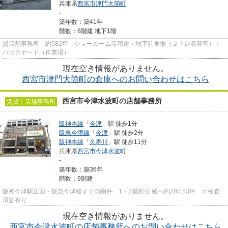
兵庫県
西宮市
津門大箇町
-
築年数：築41年
階数：8階建 地下1階
貸店舗事務所 約582坪 ショールーム等用途＋地下駐車場（２７台収容可）＋
バックヤード（作業場）
現在空き情報がありません。
西宮市津門大箇町の倉庫へのお問い合わせはこちら
西宮市今津水波町の店舗事務所
賃貸｜店舗事務所
阪神本線
「
今津
」駅 徒歩1分
阪急今津線
「
今津
」駅 徒歩2分
阪神本線
「
久寿川
」駅 徒歩11分
兵庫県
西宮市
今津水波町
-
築年数：築36年
階数：9階建
阪神今津駅正面・阪急今津線すぐの物件 1・2階部分 延べ約280.53坪 ☆検査
済証有り
現在空き情報がありません。
西宮市今津水波町の店舗事務所へのお問い合わせはこちら