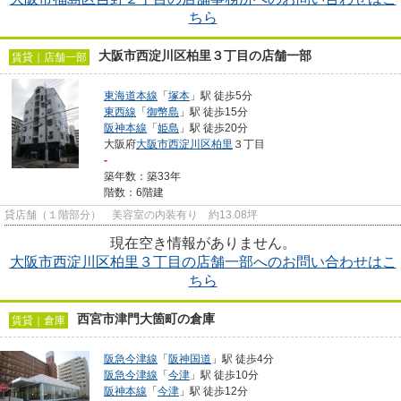
ちら
大阪市西淀川区柏里３丁目の店舗一部
賃貸｜店舗一部
東海道本線
「
塚本
」駅 徒歩5分
東西線
「
御幣島
」駅 徒歩15分
阪神本線
「
姫島
」駅 徒歩20分
大阪府
大阪市西淀川区
柏里
３丁目
-
築年数：築33年
階数：6階建
貸店舗（１階部分） 美容室の内装有り 約13.08坪
現在空き情報がありません。
大阪市西淀川区柏里３丁目の店舗一部へのお問い合わせはこ
ちら
西宮市津門大箇町の倉庫
賃貸｜倉庫
阪急今津線
「
阪神国道
」駅 徒歩4分
阪急今津線
「
今津
」駅 徒歩10分
阪神本線
「
今津
」駅 徒歩12分