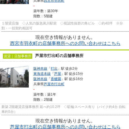
兵庫県
西宮市
羽衣町
-
築年数：築30年
階数：5階建
１階貸店舗 ◇人気の阪急夙川駅前 ◇視認性抜群の角ビル ◇約40坪 ※分
割・一括契約相談可
現在空き情報がありません。
西宮市羽衣町の店舗事務所へのお問い合わせはこちら
芦屋市打出町の店舗事務所
賃貸｜店舗事務所
阪神本線
「
打出
」駅 徒歩2分
東海道本線
「
芦屋
」駅 徒歩15分
阪神本線
「
香櫨園
」駅 徒歩16分
兵庫県
芦屋市
打出町
-
築年数：築1年
階数：2階建
新築 2階建貸店舗事務所 延べ約10.2坪 ◇駐輪スペース有り（バイク約4台 自転
車約5台）
現在空き情報がありません。
芦屋市打出町の店舗事務所へのお問い合わせはこちら