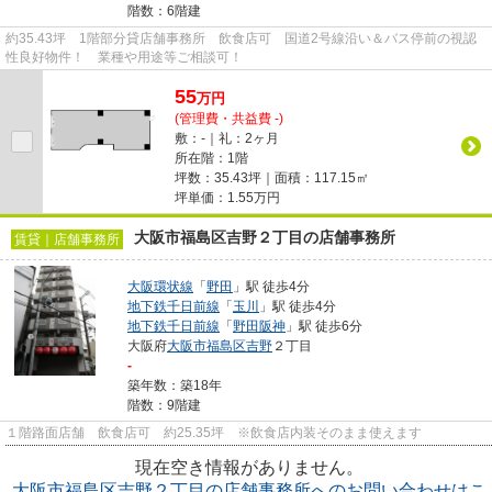
階数：6階建
約35.43坪 1階部分貸店舗事務所 飲食店可 国道2号線沿い＆バス停前の視認
性良好物件！ 業種や用途等ご相談可！
55
万
円
(管理費・共益費 -)
敷：-｜礼：2ヶ月
所在階：1階
坪数：35.43坪｜面積：117.15㎡
坪単価：
1.55
万円
大阪市福島区吉野２丁目の店舗事務所
賃貸｜店舗事務所
大阪環状線
「
野田
」駅 徒歩4分
地下鉄千日前線
「
玉川
」駅 徒歩4分
地下鉄千日前線
「
野田阪神
」駅 徒歩6分
大阪府
大阪市福島区
吉野
２丁目
-
築年数：築18年
階数：9階建
１階路面店舗 飲食店可 約25.35坪 ※飲食店内装そのまま使えます
現在空き情報がありません。
大阪市福島区吉野２丁目の店舗事務所へのお問い合わせはこ