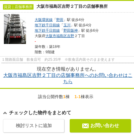
大阪市福島区吉野２丁目の店舗事務所
賃貸｜店舗事務所
大阪環状線
「
野田
」駅 徒歩4分
地下鉄千日前線
「
玉川
」駅 徒歩4分
地下鉄千日前線
「
野田阪神
」駅 徒歩6分
大阪府
大阪市福島区
吉野
２丁目
-
築年数：築18年
階数：9階建
１階路面店舗 飲食店可 約25.35坪 ※飲食店内装そのまま使えます
現在空き情報がありません。
大阪市福島区吉野２丁目の店舗事務所へのお問い合わせはこ
ちら
該当公開件数
1
棟
1-1
棟表示
チェックした物件をまとめて
検討リストに追加
お問い合わせ