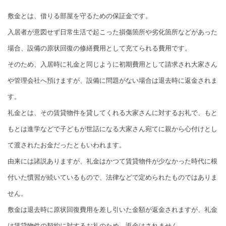
敷金とは、借りる部屋を守るための保証金です。
入居者が意図せず日常生活で起こった損傷箇所や劣化箇所などがあった
場合、設備の原状回復の修繕費用として充てられる費用です。
そのため、入居時に礼金と同じように初期費用として請求され大家さん
や管理会社へ預けますが、設備に問題がない場合は退去時に返金されま
す。
礼金とは、その賃貸物件を貸してくれる大家さんに対するお礼で、もと
もとは進学などで子どもが世話になる大家さん宛てに親から心付けとし
て渡されたお金だったともいわれます。
由来には諸説ありますが、礼金はかつて賃貸物件が少なかった時代に根
付いた慣習が続いているもので、法律などで定められたものではありま
せん。
敷金は退去時に原状回復費用を差し引いた金額が返金されますが、礼金
は賃貸物件の契約に対するお礼のため、返金はされません。