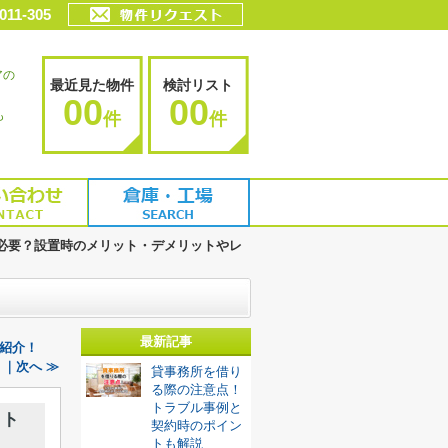
011-305
アの
最近見た物件
検討リスト
00
00
も
件
件
必要？設置時のメリット・デメリットやレ
最新記事
紹介！
｜次へ ≫
貸事務所を借り
る際の注意点！
トラブル事例と
ット
契約時のポイン
トも解説