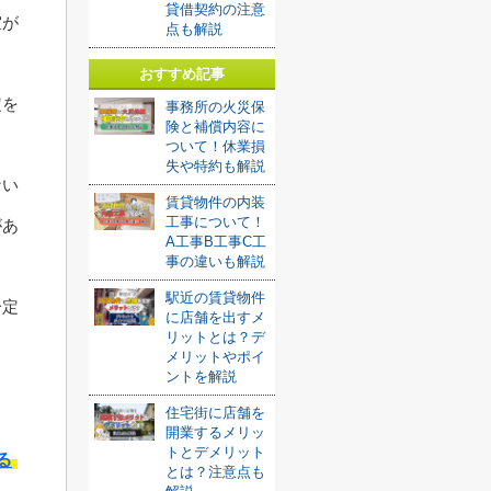
貸借契約の注意
室が
点も解説
おすすめ記事
定を
事務所の火災保
険と補償内容に
ついて！休業損
失や特約も解説
ない
賃貸物件の内装
工事について！
があ
A工事B工事C工
事の違いも解説
駅近の賃貸物件
一定
に店舗を出すメ
リットとは？デ
ょ
メリットやポイ
ントを解説
住宅街に店舗を
開業するメリッ
トとデメリット
る
とは？注意点も