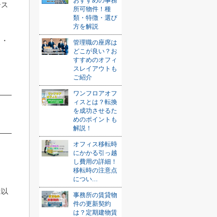
おすすめの事務
ース
所可物件！種
類・特徴・選び
方を解説
ト・
管理職の座席は
どこが良い？お
すすめのオフィ
スレイアウトも
ご紹介
ワンフロアオフ
ィスとは？転換
を成功させるた
めのポイントも
解説！
オフィス移転時
にかかる引っ越
し費用の詳細！
移転時の注意点
につい...
は以
事務所の賃貸物
件の更新契約
は？定期建物賃