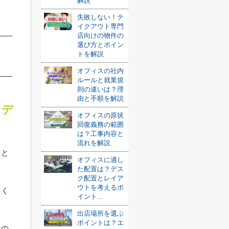
解説
失敗しない！テ
イクアウト専門
店向けの物件の
選び方とポイン
トを解説
オフィスの社内
ルールと就業規
則の違いは？理
由と手順を解説
・デ
オフィスの原状
回復義務の範囲
は？工事内容と
流れを解説
ると
オフィスに適し
た配置は？デス
ク配置とレイア
ウトを考えるポ
くく
イント...
出店場所を選ぶ
ポイントは？エ
般の