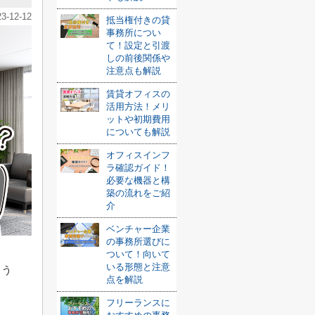
23-12-12
抵当権付きの貸
事務所につい
て！設定と引渡
しの前後関係や
注意点も解説
賃貸オフィスの
活用方法！メリ
ットや初期費用
についても解説
オフィスインフ
ラ確認ガイド！
必要な機器と構
築の流れをご紹
介
ベンチャー企業
の事務所選びに
ついて！向いて
いる形態と注意
よう
点を解説
フリーランスに