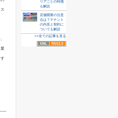
リアごとの特徴
も解説
リス
店舗開業の注意
点は？テナント
の内見と契約に
ま
ついても解説
>>全ての記事を見る
す。
XML
RSS2.0
、業
討す