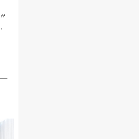
とが
す。