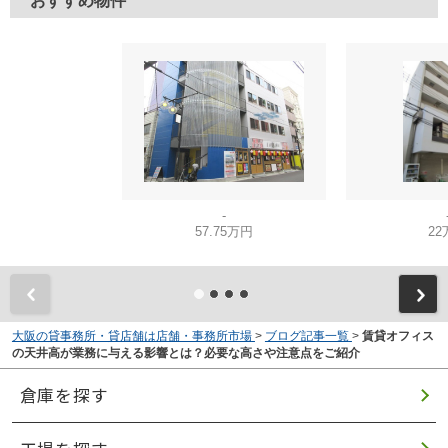
おすすめ物件
-
57.75万円
22
大阪の貸事務所・貸店舗は店舗・事務所市場
>
ブログ記事一覧
>
賃貸オフィス
の天井高が業務に与える影響とは？必要な高さや注意点をご紹介
倉庫を探す