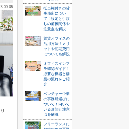
23-09-05
抵当権付きの貸
事務所につい
て！設定と引渡
しの前後関係や
注意点も解説
賃貸オフィスの
活用方法！メリ
ットや初期費用
についても解説
オフィスインフ
ラ確認ガイド！
必要な機器と構
築の流れをご紹
介
ベンチャー企業
の事務所選びに
ついて！向いて
いる形態と注意
あり
点を解説
フリーランスに