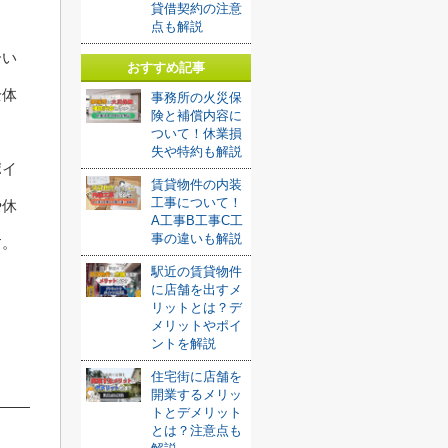
貸借契約の注意
点も解説
合い
おすすめ記事
全体
事務所の火災保
険と補償内容に
ついて！休業損
失や特約も解説
ポイ
賃貸物件の内装
工事について！
や休
A工事B工事C工
事の違いも解説
す。
駅近の賃貸物件
に店舗を出すメ
リットとは？デ
メリットやポイ
ントを解説
住宅街に店舗を
開業するメリッ
トとデメリット
とは？注意点も