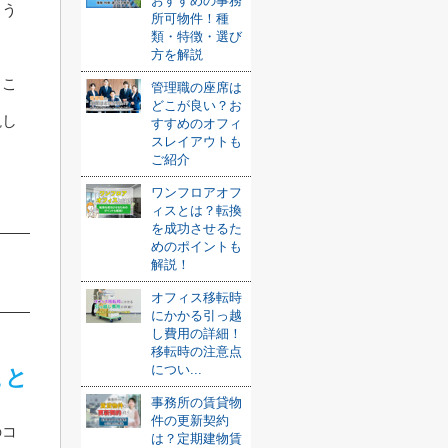
おすすめの事務
よう
所可物件！種
類・特徴・選び
。
方を解説
るこ
管理職の座席は
どこが良い？お
説し
すすめのオフィ
スレイアウトも
ご紹介
ワンフロアオフ
ィスとは？転換
を成功させるた
めのポイントも
解説！
オフィス移転時
にかかる引っ越
し費用の詳細！
移転時の注意点
につい...
こと
事務所の賃貸物
件の更新契約
のコ
は？定期建物賃