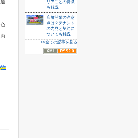
圧迫
リアごとの特徴
も解説
店舗開業の注意
点は？テナント
寒色
の内見と契約に
ついても解説
室内
>>全ての記事を見る
XML
RSS2.0
や注