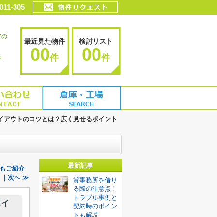
011-305
アの
最近見た物件
検討リスト
00
00
も
件
件
イアウトのコツとは？広く見せるポイント
最新記事
もご紹介
｜次へ ≫
貸事務所を借り
る際の注意点！
トラブル事例と
ポイ
契約時のポイン
トも解説