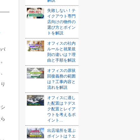
解説
失敗しない！テ
イクアウト専門
店向けの物件の
選び方とポイン
ト
トを解説
オフィスの社内
ルールと就業規
やパ
則の違いは？理
由と手順を解説
う。
オフィスの原状
る、
回復義務の範囲
は？工事内容と
より
流れを解説
オフィスに適し
た配置は？デス
ーシ
ク配置とレイア
ウトを考えるポ
凝ら
イント...
出店場所を選ぶ
ポイントは？エ